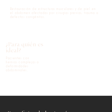
Restauración de estructuras musculares y de piel en
el abdomen afectadas por cirugías previas, trauma o
defectos congénitos.
¿Para quién es
ideal?
Pacientes con
hernias complejas o
deformidades
abdominales.