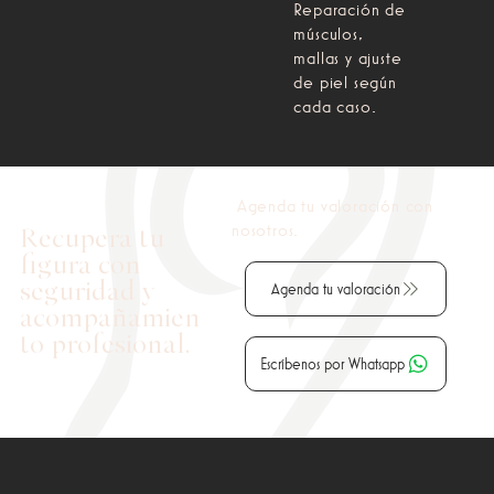
Reparación de
músculos,
mallas y ajuste
de piel según
cada caso.
Agenda tu valoración con
nosotros.
Recupera tu
figura con
seguridad y
Agenda tu valoración
acompañamien
to profesional.
Escríbenos por Whatsapp