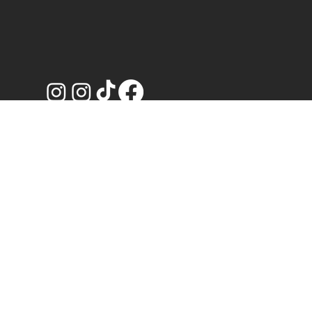
Número de aviso de publicidad:
2314102002A00113
Términos y condiciones.
@2026 Artem, Dr.
Aviso de privacidad.
Macario Salcido Plastic
Surgery.