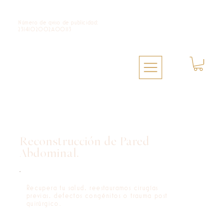
Número de qviso de publicidad:
2314102002A00113
Reconstrucción de Pared
Abdominal.
Recupera tu salud, reestauramos cirugías
previas, defectos congénitos o trauma post
quirúrgico.