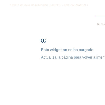
Número de aviso de publicidad COFEPRIS: 2314102002A00113
Dr. Ma
Este widget no se ha cargado
Actualiza la página para volver a intent