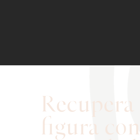
Recupera 
figura co