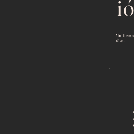
i
Sin tiem
días.