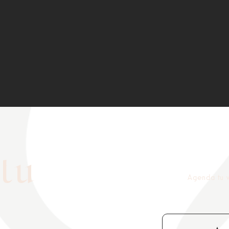
tu
Agenda tu v
n