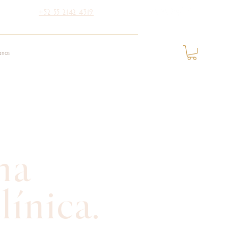
+52 55 2142 4319
anos
na
línica.