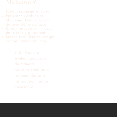
Makeover?
Ideal para mujeres que:
Presentan cambios en
abdomen, busto o cintura
después del embarazo.
Desean recuperar firmeza,
definición y proporción.
Buscan una solución integral
con resultados naturales.
El Dr. Macario
evalúa cada caso
de manera
personalizada para
recomendar solo
los procedimientos
necesarios.