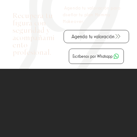
Agenda tu valoración para
diseñar tu plan Mommy
Recupera tu
Makeover.
figura con
seguridad y
Agenda tu valoración
acompañami
ento
profesional.
Escríbenos por Whatsapp