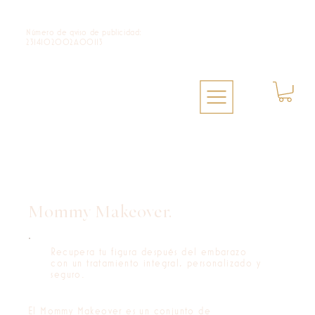
Número de qviso de publicidad:
2314102002A00113
Mommy Makeover.
Recupera tu figura después del embarazo
con un tratamiento integral, personalizado y
seguro.
El Mommy Makeover es un conjunto de