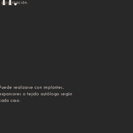
 cicatrización.
Puede realizarse con implantes,
expansores o tejido autólogo según
cada caso.