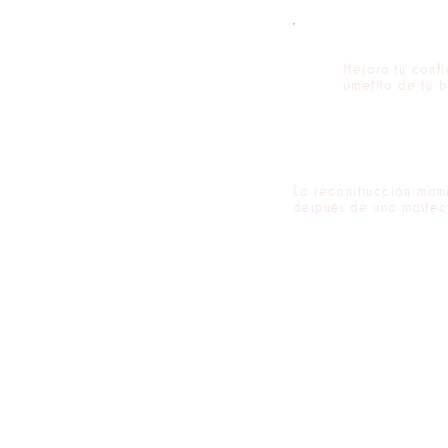
Mejora tu confi
simetría de tu b
La reconstrucción mama
después de una mastec