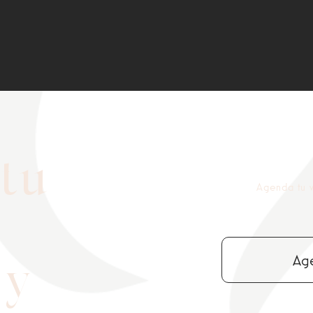
tu
Agenda tu v
n
Age
 y