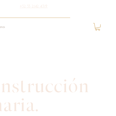
+52 55 2142 4319
anos
nstrucción
ria.