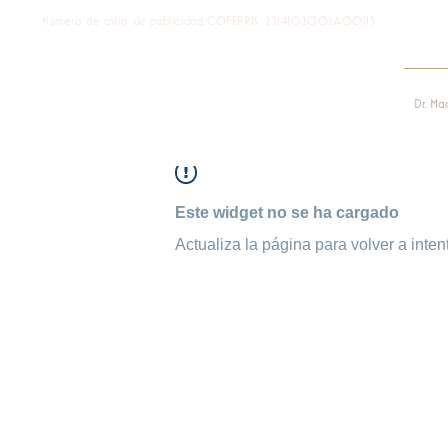
Número de aviso de publicidad COFEPRIS: 2314102002A00113
Dr. Ma
Este widget no se ha cargado
Actualiza la página para volver a intent