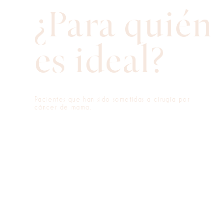
¿Para quién
es ideal?
Pacientes que han sido sometidas a cirugía por
cáncer de mama.