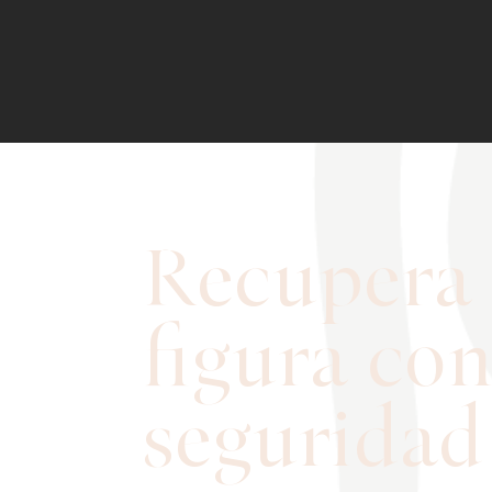
Recupera 
figura co
seguridad