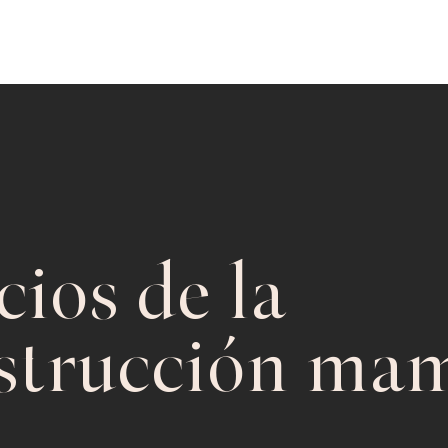
cios de la
strucción mam