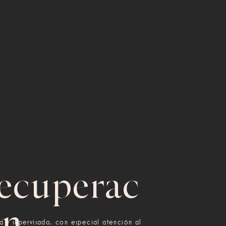
ecuperac
ón.
va y supervisada, con especial atención al